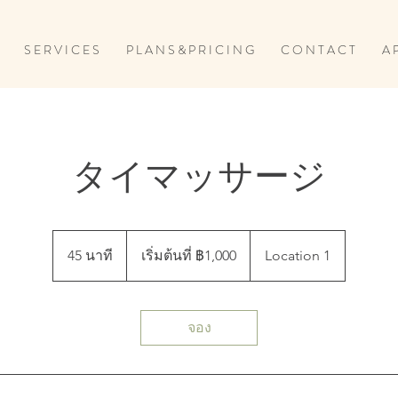
S E R V I C E S
P L A N S & P R I C I N G
C O N T A C T
A P
タイマッサージ
เริ่ม
ต้น
45 นาที
4
เริ่มต้นที่ ฿1,000
Location 1
ที่
5
1,000
บาท
น
ไทย
า
จอง
ที