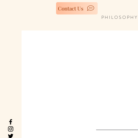
Contact Us
P H I L O S O P H Y