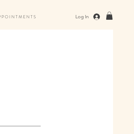
 P O I N T M E N T S
Log In